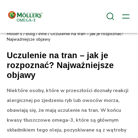
✖
Möller’s
/
Blog
/
Inne
/
Uczulenie na tran – jak je rozpoznać?
Najważniejsze objawy
Uczulenie na tran – jak je
Najczęściej wyszukiwane
rozpoznać? Najważniejsze
Blog
objawy
Ciąża i karmienie
Niektóre osoby, które w przeszłości doznały reakcji
Kości i stawy
alergicznej po zjedzeniu ryb lub owoców morza,
Kwasy tłuszczowe Omega 3
obawiają się, że mają uczulenie na tran. W końcu
Odporność
kwasy tłuszczowe omega-3, które są głównym
Witaminy i minerały
składnikiem tego oleju, pozyskiwane są z wątroby
Zalety tranu